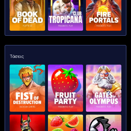
Τάσεις