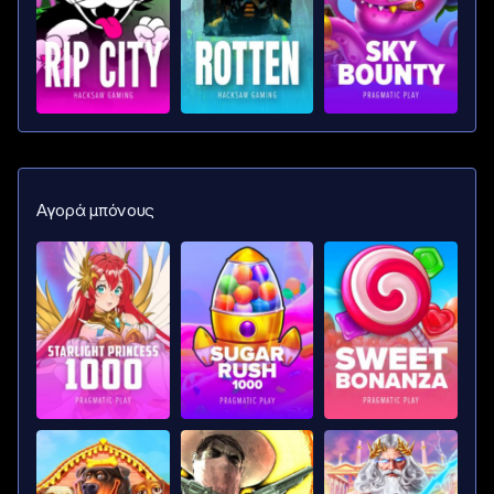
Αγορά μπόνους