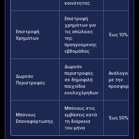
κοινότητας
Επιστροφή
χρημάτων για
Επιστροφή
τις απώλειες
Έως 10%
Χρημάτων
της
προηγούμενης
εβδομάδας
Δωρεάν
περιστροφές
Ανάλογα
Δωρεάν
σε δημοφιλή
με την
Περιστροφές
παιχνίδια
προσφορά
κουλοχέρηδων
Μπόνους στις
Μπόνους
εμβάσεις κατά
Έως 50%
Επαναφόρτωσης
τη διάρκεια
του μήνα