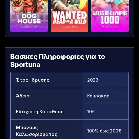
Βασικές Πληροφορίες για το
Sportuna
Έτος Ίδρυσης
2023
Άδεια
Κουρακάο
Ελάχιστη Κατάθεση
10€
Μπόνους
100% έως 200€
Καλωσορίσματος