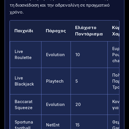
τη διασκέδαση και την αδρεναλίνη σε πραγματικό
χρόνο.
Ελάχιστο
Κύριο
Παιχνίδι
Πάροχος
Ποντάρισμα
Χαρακτ
Ευρωπα
Live
Evolution
10
Ρουλέτα
Roulette
chat
Πολλαπ
Live
Playtech
5
Παράλλ
Blackjack
Τραπέζι
Baccarat
Κοντινά
Evolution
20
Squeeze
για Έντ
Sportuna
Θεματικό
NetEnt
15
football
Game