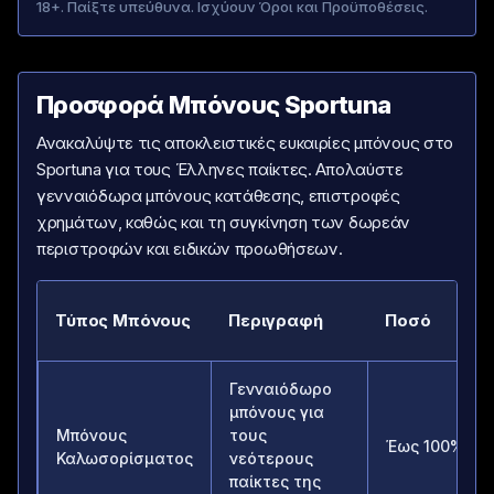
18+. Παίξτε υπεύθυνα. Ισχύουν Όροι και Προϋποθέσεις.
Προσφορά Μπόνους Sportuna
Ανακαλύψτε τις αποκλειστικές ευκαιρίες μπόνους στο
Sportuna για τους Έλληνες παίκτες. Απολαύστε
γενναιόδωρα μπόνους κατάθεσης, επιστροφές
χρημάτων, καθώς και τη συγκίνηση των δωρεάν
περιστροφών και ειδικών προωθήσεων.
Τύπος Μπόνους
Περιγραφή
Ποσό
Γενναιόδωρο
μπόνους για
Μπόνους
τους
Έως 100%
Καλωσορίσματος
νεότερους
παίκτες της