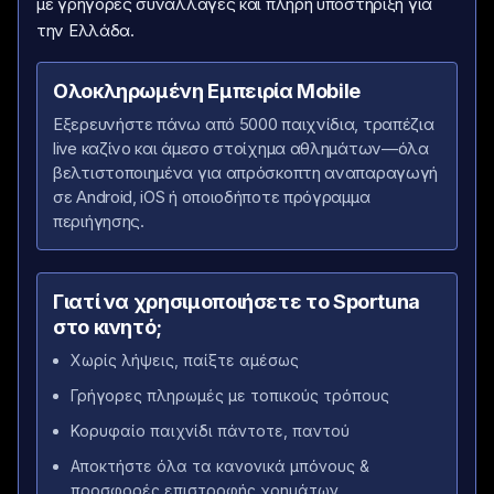
με γρήγορες συναλλαγές και πλήρη υποστήριξη για
την Ελλάδα.
Ολοκληρωμένη Εμπειρία Mobile
Εξερευνήστε πάνω από 5000 παιχνίδια, τραπέζια
live καζίνο και άμεσο στοίχημα αθλημάτων—όλα
βελτιστοποιημένα για απρόσκοπτη αναπαραγωγή
σε Android, iOS ή οποιοδήποτε πρόγραμμα
περιήγησης.
Γιατί να χρησιμοποιήσετε το Sportuna
στο κινητό;
Χωρίς λήψεις, παίξτε αμέσως
Γρήγορες πληρωμές με τοπικούς τρόπους
Κορυφαίο παιχνίδι πάντοτε, παντού
Αποκτήστε όλα τα κανονικά μπόνους &
προσφορές επιστροφής χρημάτων