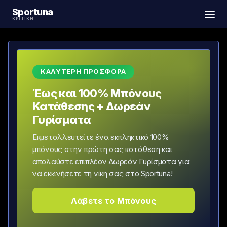
Sportuna
ΚΡΙΤΙΚΉ
ΚΑΛΎΤΕΡΗ ΠΡΟΣΦΟΡΆ
Έως και 100% Μπόνους
Κατάθεσης + Δωρεάν
Γυρίσματα
Εκμεταλλευτείτε ένα εκπληκτικό 100%
μπόνους στην πρώτη σας κατάθεση και
απολαύστε επιπλέον Δωρεάν Γυρίσματα για
να εκκινήσετε τη νίκη σας στο Sportuna!
Λάβετε το Μπόνους