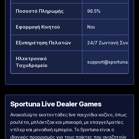
Ποσοστό Πληρωμής
96.5%
Εφαρμογή Κινητού
Ναι
Εξυπηρέτηση Πελατών
24/7 Ζωντανή Συνομιλ
Ηλεκτρονικό
support@sportuna.com
Ταχυδρομείο
Sportuna Live Dealer Games
Ανακαλύψτε εκατοντάδες live παιχνίδια καζίνο, όπως
ρουλέτα, μπλάκτζακ και μπακαρά, με επαγγελματίες
ντίλερ και μοναδική εμπειρία. Το Sportuna είναι ο
ιδανικός προορισμός για τους παίκτες που αναζητούν